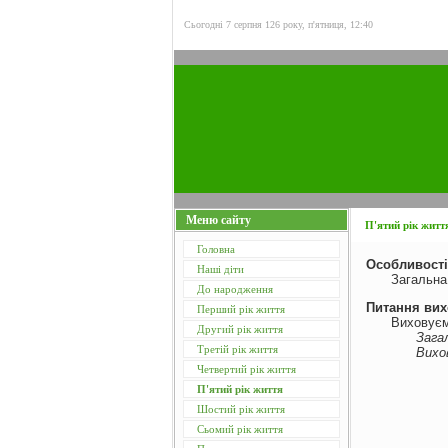
Сьогодні 7 серпня 126 року, п'ятниця, 12:40
Меню сайту
П'ятий рік житт
Головна
Особливості
Наші діти
Загальна
До народження
Питання ви
Перший рік життя
Виховуєм
Другий рік життя
Зага
Третій рік життя
Вихов
Четвертий рік життя
П'ятий рік життя
Шостий рік життя
Сьомий рік життя