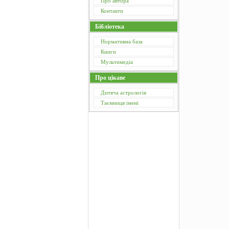
Про автора
Контакти
Бібліотека
Нормативна база
Книги
Мультимедіа
Про цікаве
Дитяча астрологія
Таємниця імені