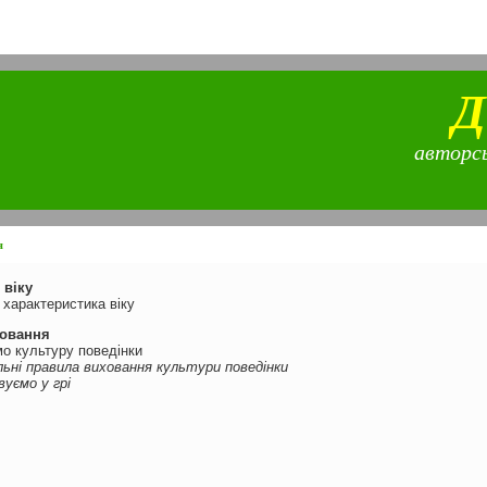
Д
авторсь
я
 віку
 характеристика віку
ховання
о культуру поведінки
льні правила виховання культури поведінки
уємо у грі