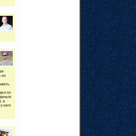
ая
а он
ывать.
дел по
 деньги
, а
у него