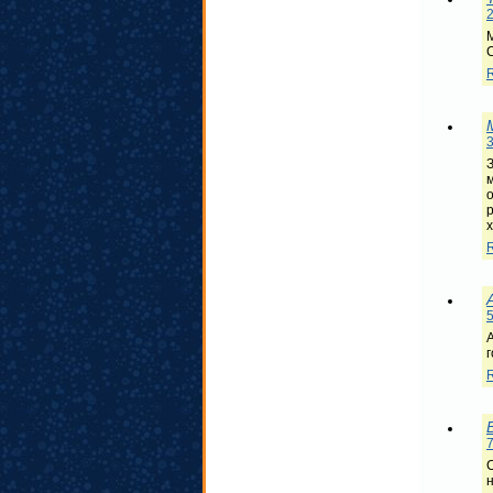
2
М
3
р
5
7
С
н