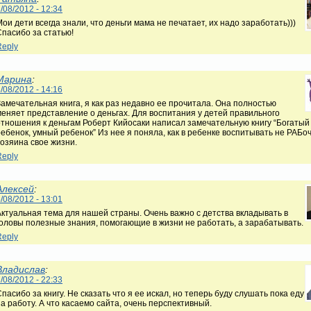
/08/2012 - 12:34
ои дети всегда знали, что деньги мама не печатает, их надо заработать)))
Спасибо за статью!
Reply
Марина
:
/08/2012 - 14:16
Замечательная книга, я как раз недавно ее прочитала. Она полностью
меняет представление о деньгах. Для воспитания у детей правильного
отношения к деньгам Роберт Кийосаки написал замечательную книгу “Богатый
ебенок, умный ребенок” Из нее я поняла, как в ребенке воспитывать не РАБоч
хозяина свое жизни.
Reply
Алексей
:
/08/2012 - 13:01
Актуальная тема для нашей страны. Очень важно с детства вкладывать в
головы полезные знания, помогающие в жизни не работать, а зарабатывать.
Reply
Владислав
:
/08/2012 - 22:33
пасибо за книгу. Не сказать что я ее искал, но теперь буду слушать пока еду
а работу. А что касаемо сайта, очень перспективный.