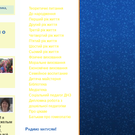
мика
,
Теоретичні питання
До народження
Перший рік життя
Другий рік життя
Третій рік життя
 о
Четвертий рік життя
П'ятий рік життя
Шостий рік життя
Сьомий рік життя
Фізичне виховання
Моральне виховання
Економічне виховання
Семейное воспитание
Дитяча майстерня
Бібліотека
Медіатека
Соціальний педагог ДНЗ
Дипломна робота з
дошкільної педагогіки
Про цікаве
Батькам про гомеопатію
И я
тяжелым
х
Радимо матусям!
,
а всё