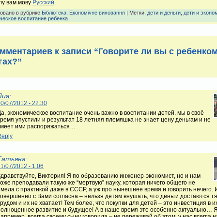
лу вам мову
Русский
.
овано в рубрике
Бібліотека
,
Економічне виховання
| Метки:
дети и деньги
,
дети и эконо
ческое воспитание ребенка
омментариев к записи “Говорите ли вы с ребенком
гах?”
Лия
:
0/07/2012 - 22:30
Да, экономическое воспитание очень важно в воспитании детей. мы в своё
время упустили и результат 18 летняя племяшка не знает цену деньгам и не
умеет ими распоряжаться…
Reply
Татьяна
:
1/07/2012 - 1:06
Здравствуйте, Виктория! Я по образованию инженер-экономист, но и нам
тоже преподавали такую же “мертвую” науку, которая ничего общего не
имела с практикой даже в СССР, а уж про нынешнее время и говорить нечего. 
совершенно с Вами согласна – нельзя детям внушать, что деньги достаются 
рудом и их не хватает! Тем более, что покупки для детей – это инвестиция в и
полноценное развитие и будущее! А в наше время это особенно актуально… Я
апример, всегда своему сыну говорила – не переживай об этом, у нас всегда н