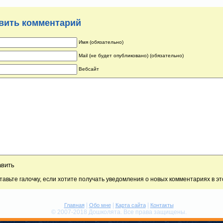
вить комментарий
Имя (обязательно)
Mail (не будет опубликовано) (обязательно)
Вебсайт
тавьте галочку, если хотите получать уведомления о новых комментариях в э
|
|
|
Главная
Обо мне
Карта сайта
Контакты
© 2007-2018 Дошколята. Все права защищены.