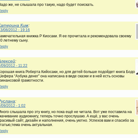
Надо же, не слышала про такую, надо будет поискать.
Reply
Катерина Ким
:
3/08/2012 - 19:16
Замечательная книжка Р Киосаки. Я ее прочитала и рекомендовала своему
20 летнему сыну.
Reply
Алексей
:
/09/2012 - 11:22
Хорошая книга Роберта Кийосаки, но для детей больше подойдет книга Бодо
Шефера “Азбука денег” она написана в виде сказки и в ней есть основы
финансовой грамотности.
Reply
Руслана
:
/09/2012 - 1:02
Много слышала про эту книгу, но пока ещё не читала. Вот уже поставила на
скачивание аудиокнигу, теперь точно прослушаю. А ещё, у вас очень
красивый сайт, дизайн и наполнения, очень уютно. Успехов вам и спасибо за
статью,тема очень актуальная.
Reply