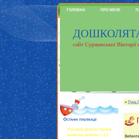
ГОЛОВНА
ПРО МЕНЕ
П
ДОШКОЛЯТ
сайт Суржанської Вікторії
«
Пунь Г
Останні публікації
(Русский) Диагностируем
развитие ребенка 1-1,5
Вибачте