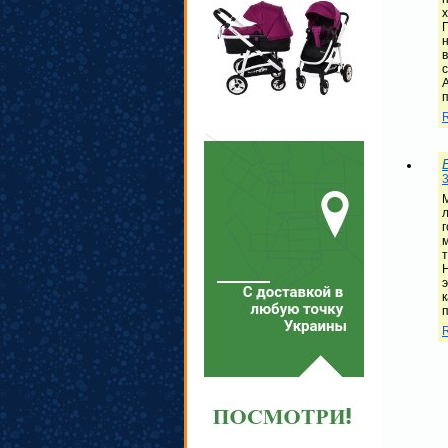
х
П
в
3
л
г
м
т
Н
к