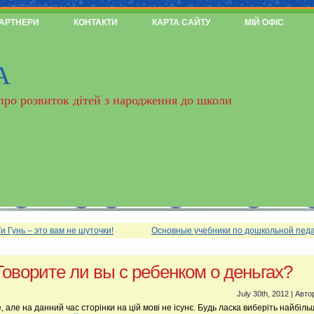
АРТНЕРИ
КОНТАКТИ
КАРТА САЙТУ
МІЙ ОФІС
А
 про розвиток дітей з народження до школи
и Гунь – это вам не шуточки!
Основные учебники по дошкольной педа
Говорите ли вы с ребенком о деньгах?
July 30th, 2012 | Авто
, але на данний час сторінки на цій мові не ісунє. Будь ласка виберіть найбіль