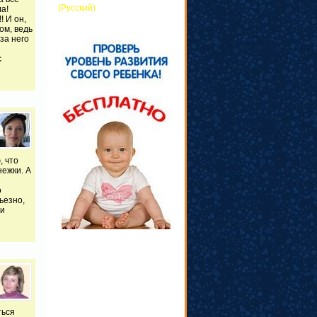
(Русский)
ла!
! И он,
ом, ведь
за него
с
, что
нежки. А
о
ьезно,
 и
ться