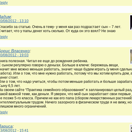
Reply
Вадим
:
0/08/2012 - 13:10
пасибо за статью. Очень в тему- у меня как раз подрастает сын – 7 лет.
читает, что у папы денег хоть сколько. От куда он это взял? Не знаю
Reply
Борис Власенко
:
0/08/2012 - 19:03
Книга полезная. Читал ее еще до рождения ребенка.
С сыном регулярно говорю о деньгах. Больше в ключе: бережешь вещи,
значит мне можно меньше работать, значит чаще будем играть (у меня сдельн
абота). Или о том, что мне нужно работать, потому что мы хотим купить дом, 
енег стоит.
Или о том, что надо учиться, чтобы потом меньше работать и больше зарабат
ыну 6,5 лет.
На своем сайте “Практика семейного образования” я запланировал целый раз
акой важной теме, как деньги. Я уверен, что мой сын заработает свои первые
е позже 5-го класса. Причем не как его папа (сбором лекарственных растений)
интеллектуальным трудом. Ничего зазорного в физическом труде я не вижу, но 
слишком много ограничений.
Reply
Лариса
:
3/08/2012 - 15:41