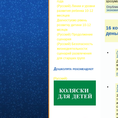
зрозумі
года
(Русский) Линии и уровни
Опублик
экономи
развития ребенка 10-12
месяцев
Діагностуємо рівень
розвитку дитини 10-12
16 к
місяців
день
(Русский) Продолжение
сценария
(Русский) Безопасность
жизнедеятельности:
сценарий развлечения
3
для старших групп
Дошколята рекомендуют
(Русский)
3
т
н