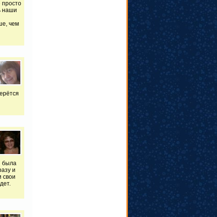
е просто
ь наши
ше, чем
берётся
я была
разу и
и свои
дет.