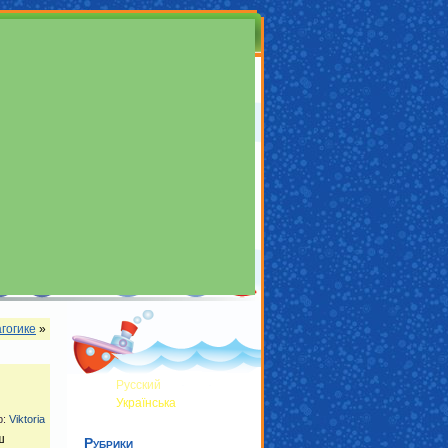
гогике
»
Русский
Українська
р:
Viktoria
ш
Рубрики