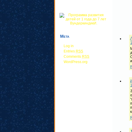
Мета
1
Log in
Entries
RSS
Comments
RSS
и
WordPress.org
1
“
п
п