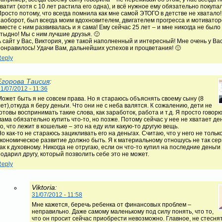
ватит (хотя с 10 лет растила его одна), и всё нужное ему обязательно покупа
росто потому, что всегда помнила как мне самой ЭТОГО в детстве не хватало!!
наоборот, был всегда моим вдохновителем, двигателем прогресса и мотиватор
месте с ним развивалась и я сама! Ему сейчас 25 лет – и мне никогда не было 
стыдно! Мы с ним лучшие друзья. 🙂
А сайт у Вас, Виктория, уже такой наполненный и интересный! Мне очень у Ва
понравилось! Удачи Вам, дальнейших успехов и процветания! 🙂
Reply
Егорова Таисия
:
1/07/2012 - 11:36
Может быть я не совсем права. Но я стараюсь объяснять своему сыну (8
ет),откуда я беру деньги. Что они не с неба валятся. К сожалению, дети не
отовы воспринимать такие слова, как заработок, работа и т.д. Я просто говорю
ама обязательно купить что-то, но позже. Потому сейчас у нее не хватает де
о, что лежит в кошельке – это на еду или какую-то другую вещь.
о как-то не стараюсь зацикливать его на деньгах. Считаю, что у него не тольк
экономическое развитие должно быть. Я к материальному отношусь не так сер
ак к духовному. Никогда не отругаю, если он что-то купил на последние деньги
подарил другу, который позволить себе это не может.
Reply
Viktoria:
31/07/2012 - 11:58
Мне кажется, беречь ребенка от финансовых проблем –
неправильно. Даже самому маленькому под силу понять, что то,
что он просит сейчас приобрести невозможно. Главное, не стесня