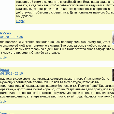
говорить об этом и сохранять спокойный тон. Ведь наша задача н
сказать, а сделать так, чтобы ребенок услышал и задумался. Пуст
малыши видят, как родители не боятся финансовых вопросов, а
действуют, чтобы они разрешились. Дети понимают намного боль
мы думаем!
Reply
Любовь
:
/08/2012 - 14:35
Мне повезло. Я инженер-технолог. Но нам преподавали экономику так, что я
до сих пор её люблю и применяю в жизни. Это основа основ любого проекта.
С Сыном с малых лет говорила о деньгах. Он с малолетства знает откуда что 
 к чему это приводит. Спасибо за статью.
Reply
Ирина
:
/08/2012 - 22:10
Знаете, я в свое время занималась сетевым маркетингом. У нас много было
обучающих семинаров, тренингов. Но вся та литература, которую мы
перелопачивали” касалась нас, нашего бизнеса и т.д. Прочтя “папу” Киосаки, 
оражена, – достойная книга! Хорошо, что на Старт апе ее дают сразу, вот я с
рименила, – основала сайт вместе с внуками, да еще и на паях, – они вложил
карманные деньги, а теперь вкладывают посильный труд. Надеюсь, что толк бу
Reply
Татьяна
: