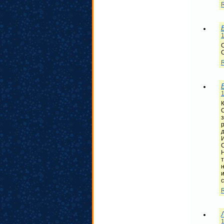
1
С
С
1
р
д
С
т
н
1