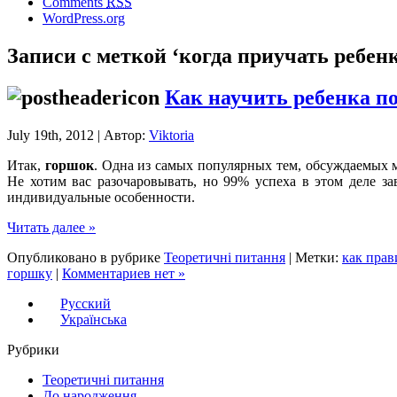
Comments
RSS
WordPress.org
Записи с меткой ‘когда приучать ребен
Как научить ребенка п
July 19th, 2012 | Автор:
Viktoria
Итак,
горшок
. Одна из самых популярных тем, обсуждаемых м
Не хотим вас разочаровывать, но 99% успеха в этом деле за
индивидуальные особенности.
Читать далее »
Опубликовано в рубрике
Теоретичні питання
| Метки:
как прав
горшку
|
Комментариев нет »
Русский
Українська
Рубрики
Теоретичні питання
До народження