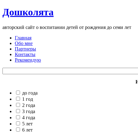
Дошколята
авторский сайт о воспитании детей от рождения до семи лет
Главная
Обо мне
Партнеры
Контакты
Рекомендую
И
до года
1 год
2 года
3 года
4 года
5 лет
6 лет