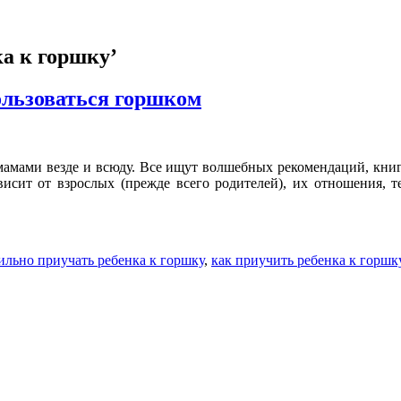
ка к горшку’
ользоваться горшком
амами везде и всюду. Все ищут волшебных рекомендаций, книг 
висит от взрослых (прежде всего родителей), их отношения, те
ильно приучать ребенка к горшку
,
как приучить ребенка к горшк