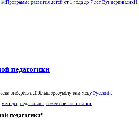
ной педагогики
 ласка виберіть найбільш зрозумілу вам мову
Русский
.
,
методы
,
педагогика
,
семейное воспитание
ной педагогики”