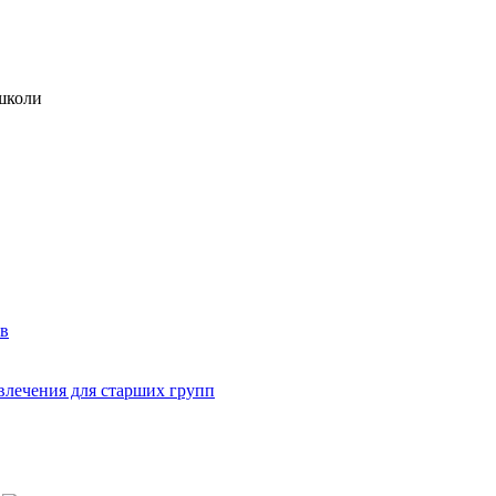
 школи
ев
звлечения для старших групп