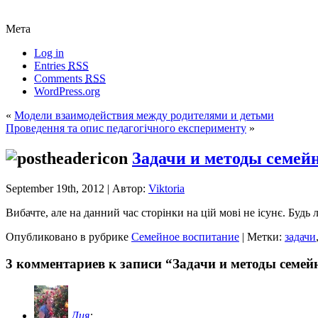
Мета
Log in
Entries
RSS
Comments
RSS
WordPress.org
«
Модели взаимодействия между родителями и детьми
Проведення та опис педагогічного експерименту
»
Задачи и методы семей
September 19th, 2012 | Автор:
Viktoria
Вибачте, але на данний час сторінки на цій мові не ісунє. Будь
Опубликовано в рубрике
Семейное воспитание
| Метки:
задачи
3 комментариев к записи “Задачи и методы семей
Лия
: