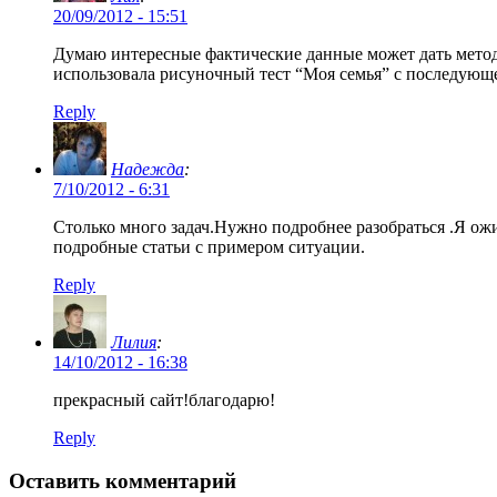
20/09/2012 - 15:51
Думаю интересные фактические данные может дать метод 
использовала рисуночный тест “Моя семья” с последующе
Reply
Надежда
:
7/10/2012 - 6:31
Столько много задач.Нужно подробнее разобраться .Я ож
подробные статьи с примером ситуации.
Reply
Лилия
:
14/10/2012 - 16:38
прекрасный сайт!благодарю!
Reply
Оставить комментарий