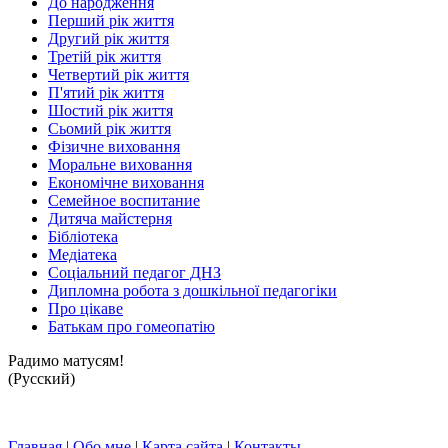
До народження
Перший рік життя
Другий рік життя
Третій рік життя
Четвертий рік життя
П'ятий рік життя
Шостий рік життя
Сьомий рік життя
Фізичне виховання
Моральне виховання
Економічне виховання
Семейное воспитание
Дитяча майстерня
Бібліотека
Медіатека
Соціальний педагог ДНЗ
Дипломна робота з дошкільної педагогіки
Про цікаве
Батькам про гомеопатію
Радимо матусям!
(Русский)
Главная
|
Обо мне
|
Карта сайта
|
Контакты