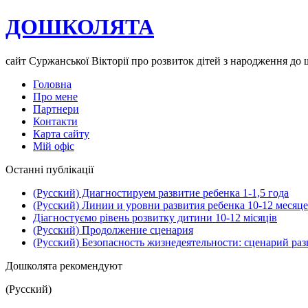
ДОШКОЛЯТА
сайт Суржанської Вікторії про розвиток дітей з народження до
Головна
Про мене
Партнери
Контакти
Карта сайту
Мій офіс
Останні публікації
(Русский) Диагностируем развитие ребенка 1-1,5 года
(Русский) Линии и уровни развития ребенка 10-12 месяц
Діагностуємо рівень розвитку дитини 10-12 місяців
(Русский) Продолжение сценария
(Русский) Безопасность жизнедеятельности: сценарий ра
Дошколята рекомендуют
(Русский)