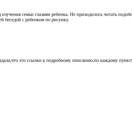
изучения семьи глазами ребенка. Не приходилось читать подоб
й беседой с ребенком по рисунку.
идала,что это ссылки к подробному описанию,по каждому пункт