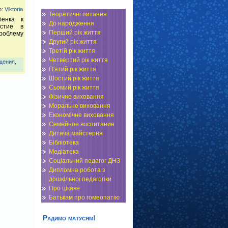
р:
Viktoria
Теоретичні питання
бенка к
До народження
астие в
Перший рік життя
роблему
Другий рік життя
Третій рік життя
Четвертий рік життя
щения
,
П'ятий рік життя
Шостий рік життя
Сьомий рік життя
Фізичне виховання
Моральне виховання
Економічне виховання
Семейное воспитание
Дитяча майстерня
Бібліотека
Медіатека
Соціальний педагог ДНЗ
Дипломна робота з
дошкільної педагогіки
Про цікаве
Батькам про гомеопатію
Радимо матусям!