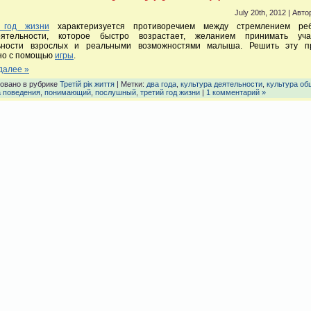
July 20th, 2012 | Авто
 год жизни
характеризуется противоречием между стремлением ре
оятельности, которое быстро возрастает, желанием принимать уч
ьности взрослых и реальными возможностями малыша. Решить эту п
но с помощью
игры
.
далее »
овано в рубрике
Третій рік життя
| Метки:
два года
,
культура деятельности
,
культура об
а поведения
,
понимающий
,
послушный
,
третий год жизни
|
1 комментарий »