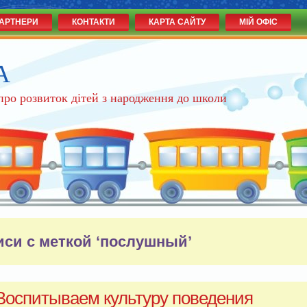
АРТНЕРИ
КОНТАКТИ
КАРТА САЙТУ
МІЙ ОФІС
А
 про розвиток дітей з народження до школи
иси с меткой ‘послушный’
Воспитываем культуру поведения