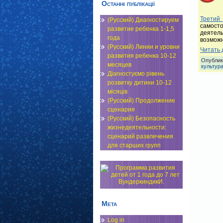
Останні публікації
Третий
(Русский) Диагностируем
самост
развитие ребенка 1-1,5
деятел
года
возмож
(Русский) Линии и уровни
Читать 
развития ребенка 10-12
Опублик
месяцев
культур
Діагностуємо рівень
розвитку дитини 10-12
місяців
(Русский) Продолжение
сценария
(Русский) Безопасность
жизнедеятельности:
сценарий развлечения
для старших групп
Мета
Log in