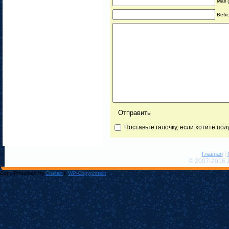
Mail
Вебс
Поставьте галочку, если хотите по
|
Главная
© 2007-2016 
Copy Protected by
Chetan
's
WP-Copyprotect
.