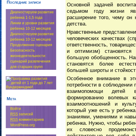
Последние записи
Основной задачей воспита
седьмом году жизни явл
Диагностируем развитие
расширение того, чему он 
ребенка 1-1,5 года
детства.
Линии и уровни развития
ребенка 10-12 месяцев
Нравственные представлени
Диагностируем развитие
человеческих качествах (сп
ребенка 10-12 месяцев
ответственность, товарищес
Продолжение сценария
и оптимизм) становятся
Безопасность
жизнедеятельности:
большую обобщенность. Нав
сценарий развлечения
становятся более естес
для старших групп
большей широты и стойкост
Особенное внимание в эт
потребности в соблюдении п
взаимопомощи детей 
формированию волевых ка
Мета
взаимоотношений и культ
Войти
который уже есть у ребенка
RSS
записей
знаниями, умениями и навы
RSS
комментариев
ребенка. Нужно, чтобы ребен
WordPress.org
их словесно продемонс
действительно вел себя в