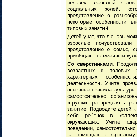
человек, взрослый челов
социальных ролей, кот
представление о разнообр
некоторые особенности вн
типовых занятий.
Детей учат, что любовь мож
взрослые почувствовал
представление о семье, с
приобщают к семейным кул
Со сверстниками.
Продолж
возрастных и половых р
характерных особеннос
деятельности. Учите проя
основные правила культуры 
самостоятельно организов
игрушки, распределять ро
занятие. Подводите детей к 
себя ребенок в коллек
окружающих. Учите сде
поведении, самостоятельно
за помощью к взрослому