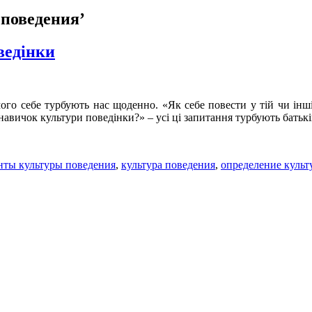
 поведения’
ведінки
ого себе турбують нас щоденно. «Як себе повести у тій чи інш
авичок культури поведінки?» – усі ці запитання турбують батьк
нты культуры поведения
,
культура поведения
,
определение культ