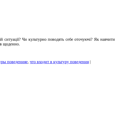
ій ситуації? Чи культурно поводять себе оточуючі? Як навчити
ів щоденно.
уры поведенияе
,
что входит в культуру поведения
|