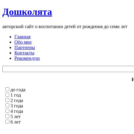
Дошколята
авторский сайт о воспитании детей от рождения до семи лет
Главная
Обо мне
Партнеры
Контакты
Рекомендую
И
до года
1 год
2 года
3 года
4 года
5 лет
6 лет