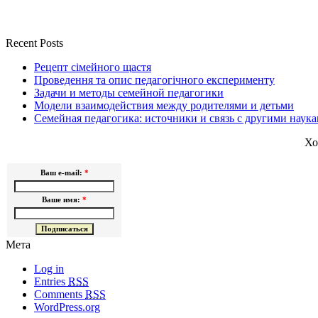
Recent Posts
Рецепт сімейного щастя
Проведення та опис педагогічного експерименту
Задачи и методы семейной педагогики
Модели взаимодействия между родителями и детьми
Семейная педагогика: источники и связь с другими наук
Хо
Ваш e-mail:
*
Ваше имя:
*
Мета
Log in
Entries
RSS
Comments
RSS
WordPress.org