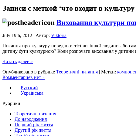
Записи с меткой ‘что входит в культуру
Виховання культури по
July 19th, 2012 | Автор:
Viktoria
Питання про культуру поведінки тієї чи іншої людини або сам
дитину бути культурною? Коли розпочати виховання у дитини н
Читать далее »
Опубликовано в рубрике
Теоретичні питання
| Метки:
компоне
Комментариев нет »
Русский
Українська
Рубрики
Теоретичні питання
До народження
Перший рік життя
Другий рік життя
Третій рік життя