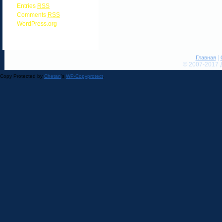
Entries
RSS
Comments
RSS
WordPress.org
|
Главная
© 2007-2017 
Copy Protected by
Chetan
's
WP-Copyprotect
.