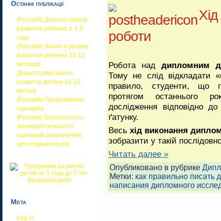
Останні публікації
Хід
(Русский) Диагностируем
развитие ребенка 1-1,5
роботи
года
(Русский) Линии и уровни
развития ребенка 10-12
Робота над
дипломним д
месяцев
Діагностуємо рівень
Тому не слід відкладати 
розвитку дитини 10-12
правило, студенти, що
місяців
протягом останнього ро
(Русский) Продолжение
дослідження відповідно до
сценария
ґатунку.
(Русский) Безопасность
жизнедеятельности:
Весь
хід виконання дипло
сценарий развлечения
зобразити у такій послідовно
для старших групп
Читать далее »
Опубликовано в рубрике
Дипл
Метки:
как правильно писать 
написания дипломного иссле
Мета
Log in