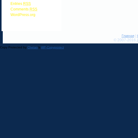
Entries
RSS
Comments
RSS
WordPress.org
|
Главная
© 2007-2016 
Copy Protected by
Chetan
's
WP-Copyprotect
.