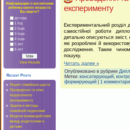
Информацию о воспитании
експерименту
ребенка какого возраста
Вы ищете?
до года
1 год
Експериментальний розділ 
2 года
самостійної роботи дипл
3 года
детально описуються зміст, 
4 года
які розроблені й використо
5 лет
дослідження. Таким чином
6 лет
пошуку.
View Results
Читать далее »
Опубликовано в рубрике
Дипл
Recent Posts
Метки:
консатирующий
,
контр
формирующий
|
1 комментари
Рецепт сімейного щастя
Проведення та опис
педагогічного
експерименту
Задачи и методы
семейной педагогики
Модели взаимодействия
между родителями и
детьми