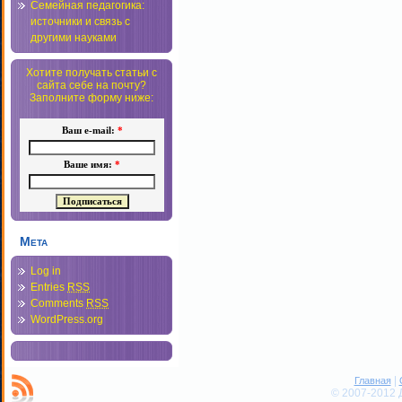
Семейная педагогика:
источники и связь с
другими науками
Хотите получать статьи с
сайта себе на почту?
Заполните форму ниже:
Ваш e-mail:
*
Ваше имя:
*
Мета
Log in
Entries
RSS
Comments
RSS
WordPress.org
|
Главная
© 2007-2012 