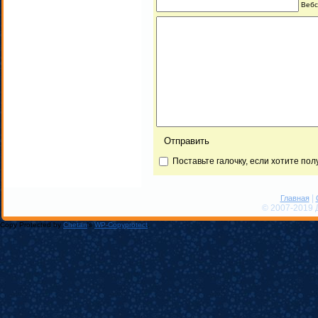
Вебс
Поставьте галочку, если хотите по
|
Главная
© 2007-2019 
Copy Protected by
Chetan
's
WP-Copyprotect
.