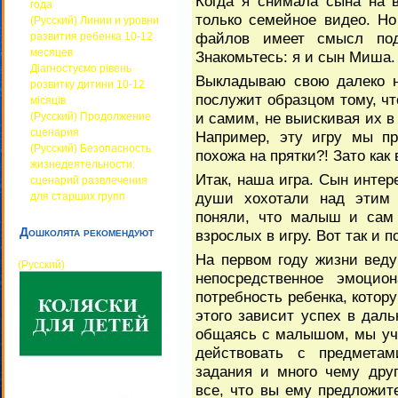
Когда я снимала сына на в
года
только семейное видео. Н
(Русский) Линии и уровни
файлов имеет смысл по
развития ребенка 10-12
месяцев
Знакомьтесь: я и сын Миша.
Діагностуємо рівень
Выкладываю свою далеко н
розвитку дитини 10-12
послужит образцом тому, ч
місяців
и самим, не выискивая их в
(Русский) Продолжение
сценария
Например, эту игру мы пр
(Русский) Безопасность
похожа на прятки?! Зато как 
жизнедеятельности:
Итак, наша игра. Сын интер
сценарий развлечения
души хохотали над этим 
для старших групп
поняли, что малыш и сам 
Дошколята рекомендуют
взрослых в игру. Вот так и 
На первом году жизни вед
(Русский)
непосредственное эмоцио
потребность ребенка, котор
этого зависит успех в да
общаясь с малышом, мы учи
действовать с предметам
задания и много чему дру
все, что вы ему предложите