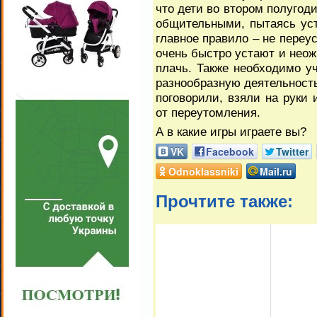
что дети во втором полугоди
общительными, пытаясь уст
главное правило – не переус
очень быстро устают и нео
плачь. Также необходимо уч
разнообразную деятельность
поговорили, взяли на руки и
от переутомления.
А в какие игры играете вы?
VK
Facebook
Twitter
Odnoklassniki
Mail.ru
Прочтите также: