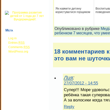
Як навчити дитину
Воспитыва
користуватися горщиком
поведени
Опубликовано в рубрике
Меді
Мета
ребенком 7 месяцев
,
что умее
Log in
Entries
RSS
Comments
RSS
18 комментариев к
WordPress.org
это вам не шуточк
Лия
:
27/07/2012 - 14:55
Супер!!! Море удовольс
ребёнка такая суперова
А за волосики когда тяг
Reply