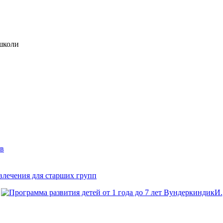
 школи
ев
звлечения для старших групп