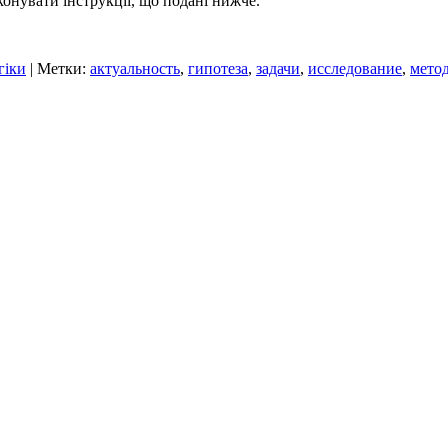
онувати інструкції, що подані нижче.
гіки
| Метки:
актуальность
,
гипотеза
,
задачи
,
исследование
,
мето