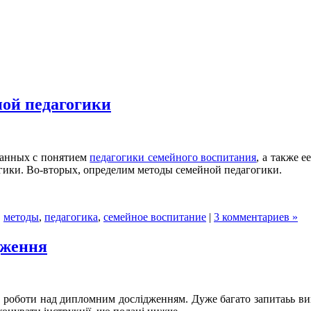
ной педагогики
занных с понятием
педагогики семейного воспитания
, а также е
огики. Во-вторых, определим методы семейной педагогики.
,
методы
,
педагогика
,
семейное воспитание
|
3 комментариев »
дження
час роботи над дипломним дослідженням. Дуже багато запитаьь в