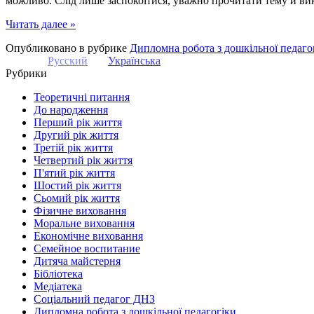
можливо. Слід лише заспокоїтися, уважно прочитати тему и вик
Читать далее »
Опубликовано в рубрике
Дипломна робота з дошкільної педаго
Русский
Українська
Рубрики
Теоретичні питання
До народження
Перший рік життя
Другий рік життя
Третій рік життя
Четвертий рік життя
П'ятий рік життя
Шостий рік життя
Сьомий рік життя
Фізичне виховання
Моральне виховання
Економічне виховання
Семейное воспитание
Дитяча майстерня
Бібліотека
Медіатека
Соціальний педагог ДНЗ
Дипломна робота з дошкільної педагогіки