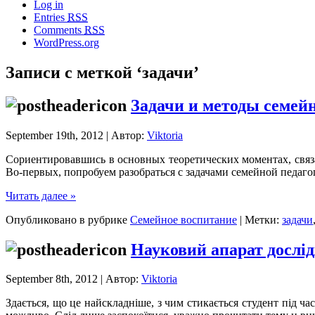
Log in
Entries
RSS
Comments
RSS
WordPress.org
Записи с меткой ‘задачи’
Задачи и методы семей
September 19th, 2012 | Автор:
Viktoria
Сориентировавшись в основных теоретических моментах, свя
Во-первых, попробуем разобраться с задачами семейной педаг
Читать далее »
Опубликовано в рубрике
Семейное воспитание
| Метки:
задачи
Науковий апарат дослі
September 8th, 2012 | Автор:
Viktoria
Здається, що це найскладніше, з чим стикається студент під 