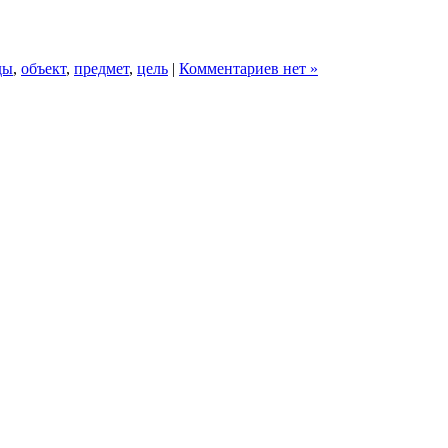
ды
,
объект
,
предмет
,
цель
|
Комментариев нет »