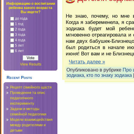
Информацию о воспитании
ребенка какого возраста
Вы ищете?
Не знаю, почему, но мне 
до года
Когда я забеременела, я сра
1 год
зодиака будет мой ребен
2 года
мгновенно отреагировала и 
3 года
4 года
нам двух бабушек-Близнецо
5 лет
был родиться в начале ию
6 лет
июня! Вот вам и не Близне
Читать далее »
View Results
Опубликовано в рубрике
Про 
зодиака
,
кто по знаку зодиака
Recent Posts
Рецепт сімейного щастя
Проведення та опис
педагогічного
експерименту
Задачи и методы
семейной педагогики
Модели взаимодействия
между родителями и
детьми