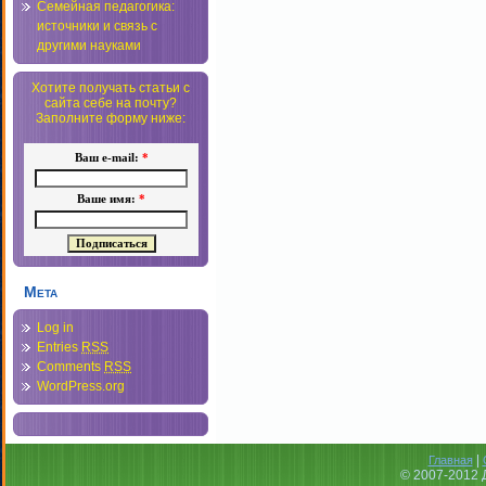
Семейная педагогика:
источники и связь с
другими науками
Хотите получать статьи с
сайта себе на почту?
Заполните форму ниже:
Ваш e-mail:
*
Ваше имя:
*
Мета
Log in
Entries
RSS
Comments
RSS
WordPress.org
|
Главная
© 2007-2012 