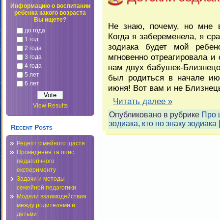
Информацию о воспитании
ребенка какого возраста
Вы ищете?
Не знаю, почему, но мне 
до года
Когда я забеременела, я сра
1 год
зодиака будет мой ребен
2 года
мгновенно отреагировала и 
3 года
4 года
нам двух бабушек-Близнецо
5 лет
был родиться в начале ию
6 лет
июня! Вот вам и не Близне
Читать далее »
View Results
Опубликовано в рубрике
Про 
зодиака
,
кто по знаку зодиака
Recent Posts
Рецепт сімейного щастя
Проведення та опис
педагогічного
експерименту
Задачи и методы
семейной педагогики
Модели взаимодействия
между родителями и
детьми