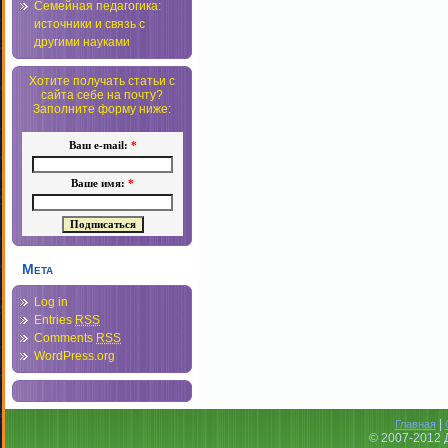
Семейная педагогика:
источники и связь с
другими науками
Хотите получать статьи с
сайта себе на почту?
Заполните форму ниже:
Ваш e-mail:
*
Ваше имя:
*
Мета
Log in
Entries
RSS
Comments
RSS
WordPress.org
|
Главная
© 2007-2012 