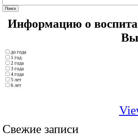
Информацию о воспитан
Вы
до года
1 год
2 года
3 года
4 года
5 лет
6 лет
Vie
Свежие записи