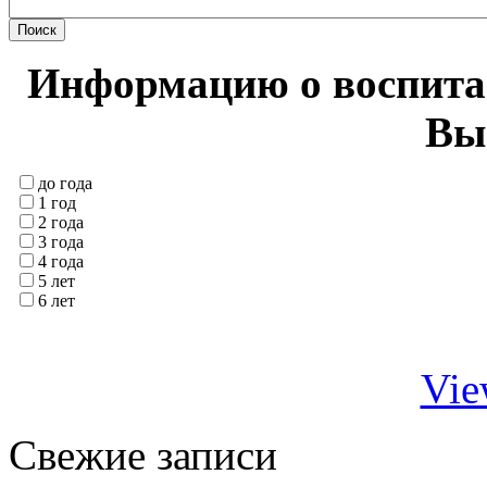
Информацию о воспитан
Вы
до года
1 год
2 года
3 года
4 года
5 лет
6 лет
Vie
Свежие записи