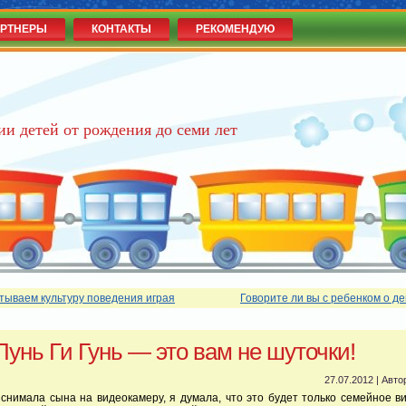
РТНЕРЫ
КОНТАКТЫ
РЕКОМЕНДУЮ
ии детей от рождения до семи лет
тываем культуру поведения играя
Говорите ли вы с ребенком о де
Пунь Ги Гунь — это вам не шуточки!
27.07.2012 | Авто
 снимала сына на видеокамеру, я думала, что это будет только семейное в