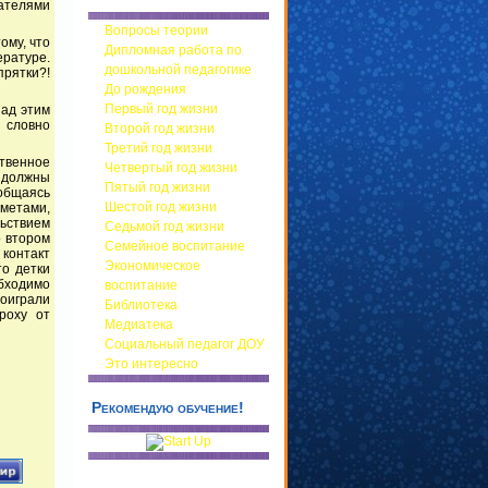
ателями
Вопросы теории
ому, что
Дипломная работа по
ературе.
дошкольной педагогике
прятки?!
До рождения
Первый год жизни
над этим
 словно
Второй год жизни
Третий год жизни
твенное
Четвертый год жизни
е должны
Пятый год жизни
 общаясь
Шестой год жизни
метами,
ьствием
Седьмой год жизни
о втором
Семейное воспитание
 контакт
Экономическое
то детки
обходимо
воспитание
поиграли
Библиотека
роху от
Медиатека
Социальный педагог ДОУ
Это интересно
Рекомендую обучение!