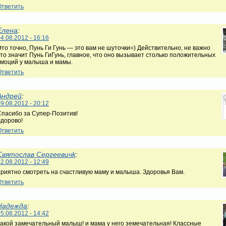
Ответить
Елена
:
4.08.2012 - 16:16
Это точно, Пунь Ги Гунь — это вам не шуточки=) Действительно, не важно
что значит Пунь ГиГунь, главное, что оно вызывает столько положительных
эмоций у малыша и мамы.
Ответить
Андрей
:
9.08.2012 - 20:12
Спасибо за Супер-Позитив!
Здорово!
Ответить
Святослав Сергеевичk
:
2.08.2012 - 12:49
приятно смотреть на счастливую маму и малыша. Здоровья Вам.
Ответить
Надежда
:
5.08.2012 - 14:42
такой замечательный малыш! и мама у него земечательная! Классные