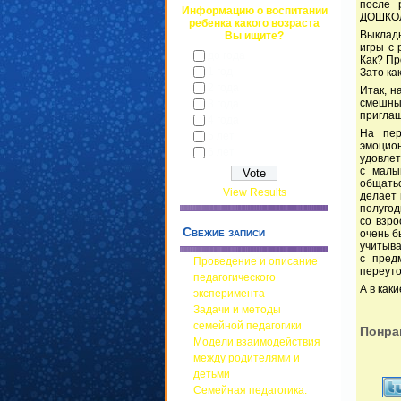
после 
Информацию о воспитании
ДОШКОЛЯ
ребенка какого возраста
Выклады
Вы ищите?
игры с 
до года
Как? Пр
1 год
Зато как
2 года
Итак, н
смешны
3 года
приглаш
4 года
На пер
5 лет
эмоцион
6 лет
удовлет
с малы
общать
View Results
делает 
полугод
со взро
Свежие записи
очень б
учитыва
с пред
Проведение и описание
переут
педагогического
А в как
эксперимента
Задачи и методы
семейной педагогики
Понра
Модели взаимодействия
между родителями и
детьми
Семейная педагогика: