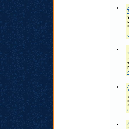
2
к
2
э
2
п
2