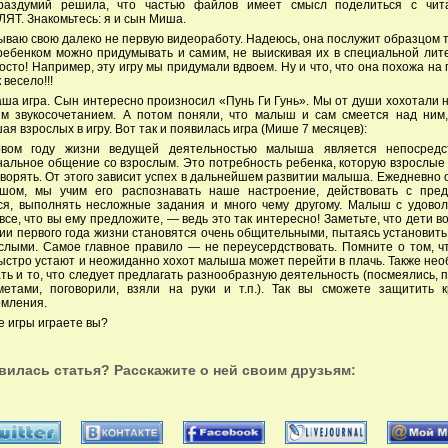
раздумий решила, что частью файлов имеет смысл поделиться с чит
Т. Знакомьтесь: я и сын Миша.
ваю свою далеко не первую видеоработу. Надеюсь, она послужит образцом т
ребенком можно придумывать и самим, не выискивая их в специальной лит
осто! Например, эту игру мы придумали вдвоем. Ну и что, что она похожа на 
 весело!!!
аша игра. Сын интересно произносил «Пунь Ги Гунь». Мы от души хохотали 
м звукосочетанием. А потом поняли, что малыш и сам смеется над ним,
ая взрослых в игру. Вот так и появилась игра (Мише 7 месяцев):
вом году жизни ведущей деятельностью малыша является непосредс
альное общение со взрослым. Это потребность ребенка, которую взрослы
ворять. От этого зависит успех в дальнейшем развитии малыша. Ежедневно
шом, мы учим его распознавать наше настроение, действовать с пред
ся, выполнять несложные задания и много чему другому. Малыш с удовол
все, что вы ему предложите, — ведь это так интересно! Заметьте, что дети в
ии первого года жизни становятся очень общительными, пытаясь установить
слыми. Самое главное правило — не переусердствовать. Помните о том, ч
ыстро устают и неожиданно хохот малыша может перейти в плачь. Также не
ть и то, что следует предлагать разнообразную деятельность (посмеялись, 
метами, поговорили, взяли на руки и т.п.). Так вы сможете защитить к
омления.
ие игры играете вы?
вилась статья? Расскажите о ней своим друзьям: