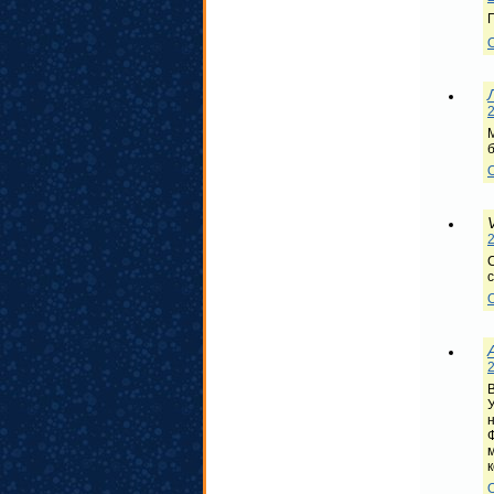
2
М
V
2
с
2
к