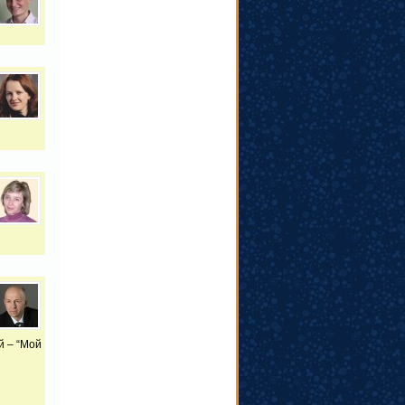
й – “Мой
й