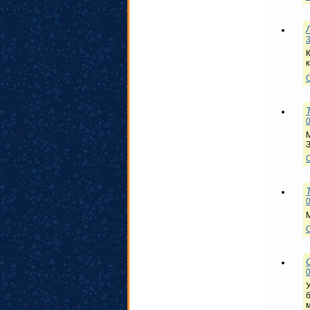
3
К
0
0
0