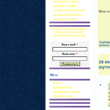
источники и связь с
другими науками
Семейное воспитание:
Мои с
раздел педагогики и
отдельная наука
Хотите получать статьи с
сайта себе на почту?
Заполните форму ниже:
Опублик
Ваш e-mail:
*
ребенок
Ваше имя:
*
16 к
шуто
Мета
Войти
RSS
записей
2
RSS
комментариев
С
WordPress.org
с
А