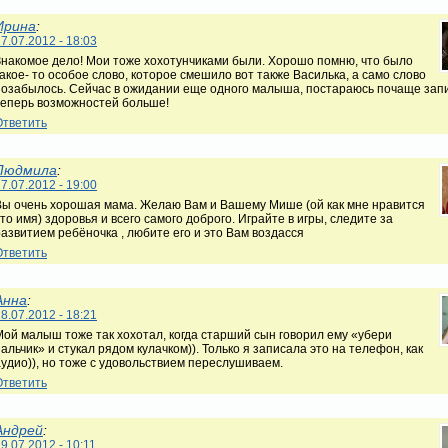
Ирина
:
7.07.2012 - 18:03
Знакомое дело! Мои тоже хохотунчиками были. Хорошо помню, что было
акое- то особое слово, которое смешило вот также Василька, а само слово
позабылось. Сейчас в ожидании еще одного малыша, постараюсь почаще зап
теперь возможностей больше!
Ответить
Людмила
:
7.07.2012 - 19:00
Вы очень хорошая мама. Желаю Вам и Вашему Мише (ой как мне нравится
то имя) здоровья и всего самого доброго. Играйте в игры, следите за
развитием ребёночка , любите его и это Вам воздасся
Ответить
Анна
:
8.07.2012 - 18:21
Мой малыш тоже так хохотал, когда старший сын говорил ему «убери
альчик» и стукал рядом кулачком)). Только я записала это на телефон, как
аудио)), но тоже с удовольствием переслушиваем.
Ответить
Андрей
:
9.07.2012 - 10:11