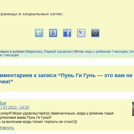
траницы в социальных сетях:
овано в рубрике
Медиатека
,
Первый год жизни
| Метки:
игры с ребенком 7 месяцев
,
чт
 в 7 месяцев
омментариев к записи “Пунь Ги Гунь — это вам не
чки!”
Лия
:
7.07.2012 - 14:55
упер!!! Море удовольствия))) Замечательно, когда у ребёнка такая
уперовая мама Пунь Ги Гунь!!!
 за волосики когда тягает терпеть не стоит)))
Ответить