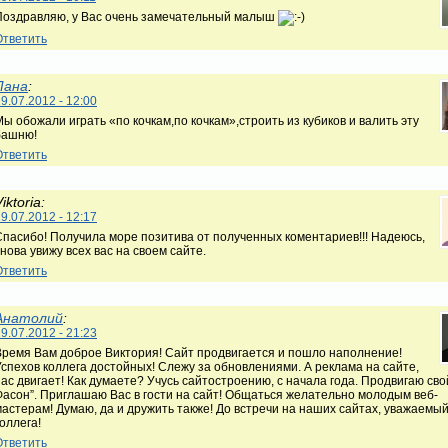
Поздравляю, у Вас очень замечательный малыш
Ответить
Лана
:
9.07.2012 - 12:00
ы обожали играть «по кочкам,по кочкам»,строить из кубиков и валить эту
башню!
Ответить
iktoria:
9.07.2012 - 12:17
Спасибо! Получила море позитива от полученных коментариев!!! Надеюсь,
нова увижу всех вас на своем сайте.
Ответить
Анатолий
:
9.07.2012 - 21:23
Время Вам доброе Виктория! Сайт продвигается и пошло наполнение!
Успехов коллега достойных! Слежу за обновлениями. А реклама на сайте,
нас двигает! Как думаете? Учусь сайтостроению, с начала года. Продвигаю сво
Фасон”. Приглашаю Вас в гости на сайт! Общаться желательно молодым веб-
мастерам! Думаю, да и дружить также! До встречи на наших сайтах, уважаемы
оллега!
Ответить