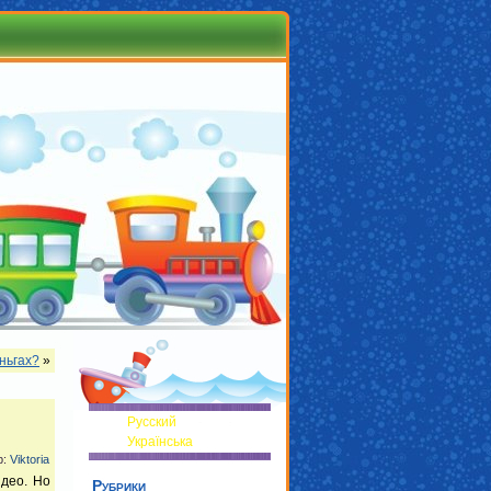
ньгах?
»
Русский
Українська
р:
Viktoria
идео. Но
Рубрики