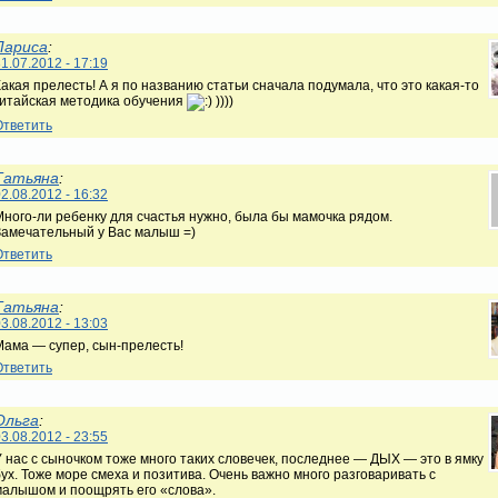
Лариса
:
1.07.2012 - 17:19
акая прелесть! А я по названию статьи сначала подумала, что это какая-то
китайская методика обучения
))))
Ответить
Татьяна
:
2.08.2012 - 16:32
Много-ли ребенку для счастья нужно, была бы мамочка рядом.
Замечательный у Вас малыш =)
Ответить
Татьяна
:
3.08.2012 - 13:03
Мама — супер, сын-прелесть!
Ответить
Ольга
:
3.08.2012 - 23:55
У нас с сыночком тоже много таких словечек, последнее — ДЫХ — это в ямку
бух. Тоже море смеха и позитива. Очень важно много разговаривать с
малышом и поощрять его «слова».